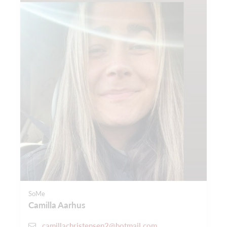
SoMe
Camilla Aarhus
camillachristensen2@hotmail.com